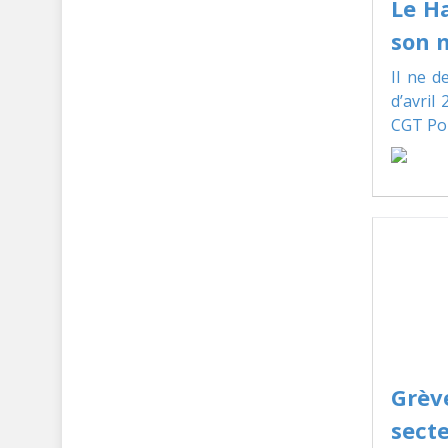
Le H
son 
Il ne d
d’avril
CGT Po
Grèv
secte