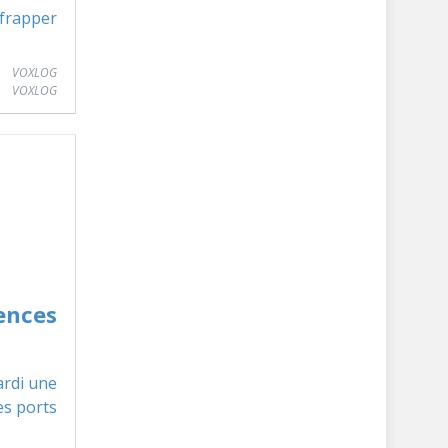
 frapper
VOXLOG
ences
ardi une
es ports