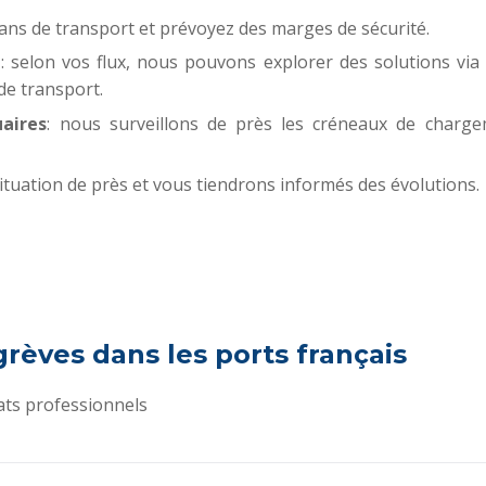
lans de transport et prévoyez des marges de sécurité.
Français
English
: selon vos flux, nous pouvons explorer des solutions vi
de transport.
aires
: nous surveillons de près les créneaux de charg
situation de près et vous tiendrons informés des évolutions.
grèves dans les ports français
ats professionnels