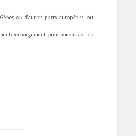
a Gênes ou d’autres ports européens, ou
ement/déchargement pour minimiser les