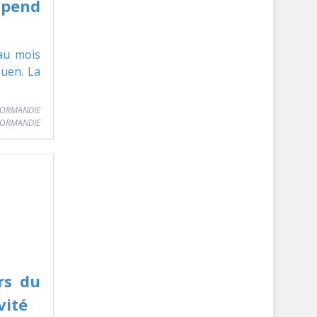
spend
 au mois
ouen. La
NORMANDIE
rs du
vité