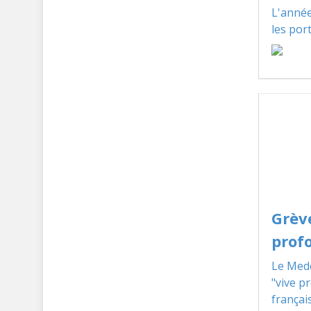
L'année
les por
Grèv
profo
Le Mede
"vive p
françai