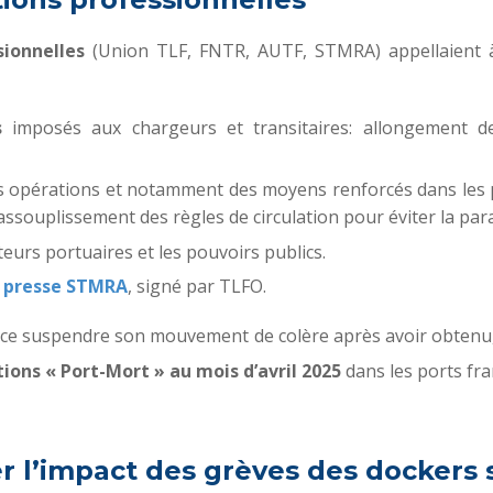
sionnelles
(Union TLF, FNTR, AUTF, STMRA) appellaient
is
imposés aux chargeurs et transitaires: allongement d
les opérations et notamment des moyens renforcés dans les 
a
ssouplissement des règles
de circulation pour éviter la par
teurs portuaires et les pouvoirs publics.
 presse STMRA
, signé par TLFO.
e suspendre son mouvement de colère après avoir obtenu, d
tions « Port-Mort » au mois d’avril 2025
dans les ports fra
Switch The Language
er l’impact des grèves des dockers 