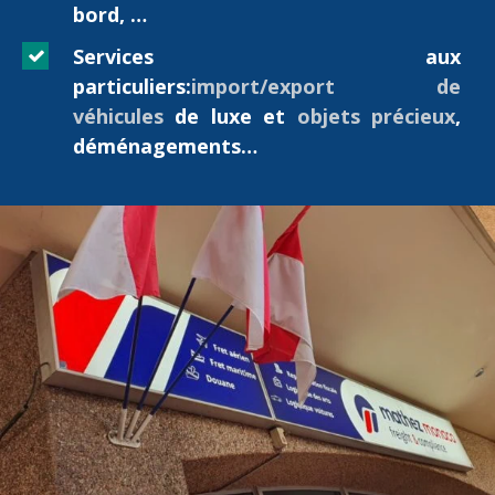
bord, …
Services aux
particuliers:
import/export de
véhicules
de luxe et
objets précieux
,
déménagements…